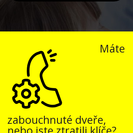
Máte
zabouchnuté dveře,
nebo jste ztratili klíče?