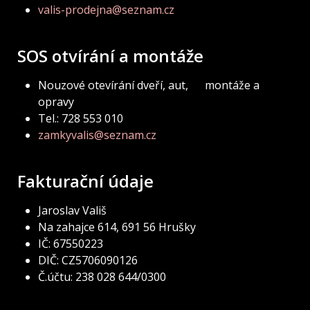
valis-prodejna@seznam.cz
SOS otvírání a montáže
Nouzové otevírání dveří, aut, montáže a
opravy
Tel.: 728 553 010
zamkyvalis@seznam.cz
Fakturační údaje
Jaroslav Vališ
Na zahajce 614, 691 56 Hrušky
IČ: 67550223
DIČ: CZ5706090126
Č.účtu: 238 028 644/0300