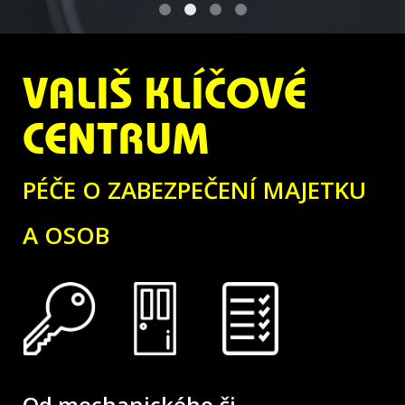
02
01
03
04
VALIŠ KLÍČOVÉ
CENTRUM
PÉČE O ZABEZPEČENÍ MAJETKU
A OSOB
Od mechanického či