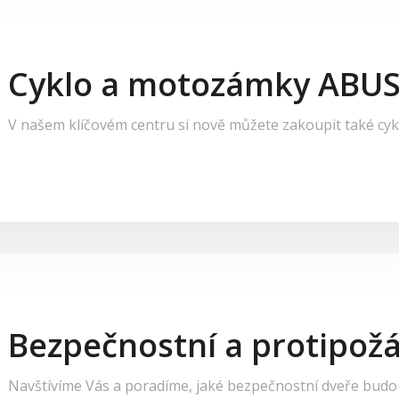
Cyklo a motozámky ABU
V našem klíčovém centru si nově můžete zakoupit také cy
Bezpečnostní a protipožá
Navštívíme Vás a poradíme, jaké bezpečnostní dveře budou