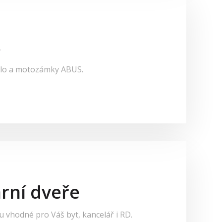
S
klo a motozámky ABUS.
rní dveře
 vhodné pro Váš byt, kancelář i RD.