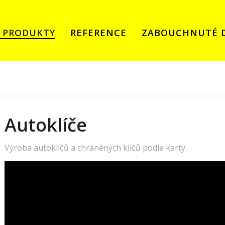
A PRODUKTY
REFERENCE
ZABOUCHNUTÉ 
Autoklíče
Výroba autoklíčů a chráněných klíčů podle karty.