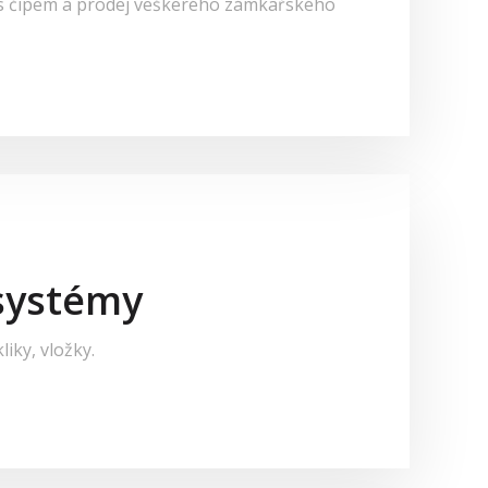
ů s čipem a prodej veškerého zámkařského
 systémy
iky, vložky.