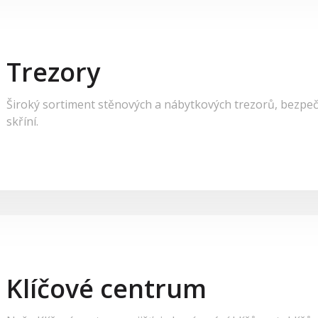
Trezory
Široký sortiment stěnových a nábytkových trezorů, bezpeč
skříní.
Klíčové centrum