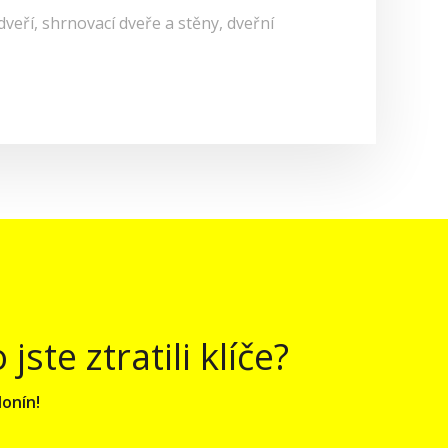
veří, shrnovací dveře a stěny, dveřní
te ztratili klíče?
onín!