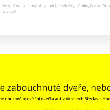
Bezpečnostní kování, cylindrické vložky, zámky, čalounění d
zavírače.
e zabouchnuté dveře, nebo js
e nouzové otevírání dveří a aut v okresech Břeclav a Hod