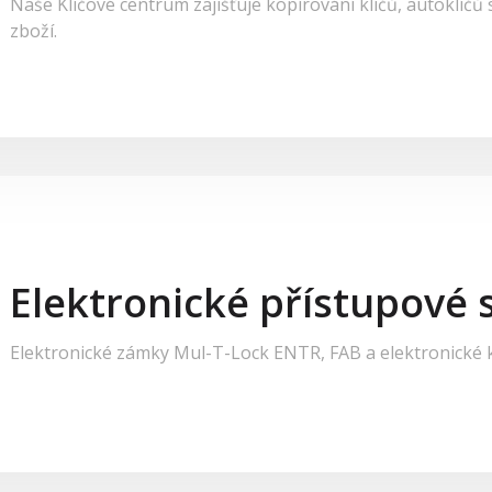
Naše Klíčové centrum zajišťuje kopírování klíčů, autoklíč
zboží.
Elektronické přístupové
Elektronické zámky Mul-T-Lock ENTR, FAB a elektronické kl