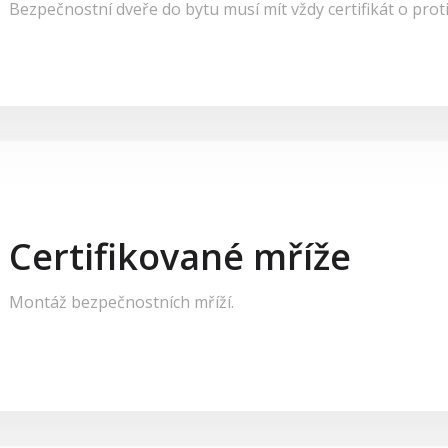
Bezpečnostní dveře do bytu musí mít vždy certifikát o prot
Certifikované mříže
Montáž bezpečnostních mříží.